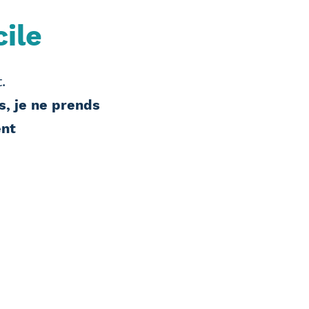
ile
.
s, je ne prends
ent