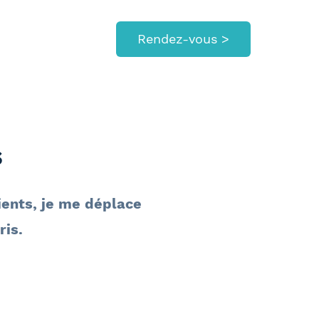
Rendez-vous >
s
ients, je me déplace
is.