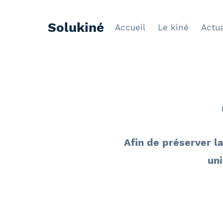
Aller
au
Solukiné
Accueil
Le kiné
Actua
contenu
Afin de préserver l
un